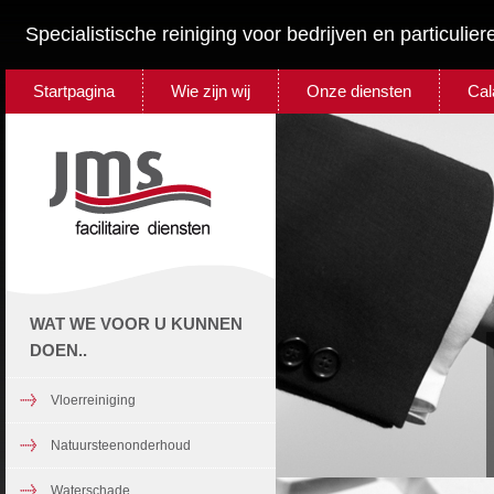
Specialistische reiniging voor bedrijven en particulier
Startpagina
Wie zijn wij
Onze diensten
Cal
WAT WE VOOR U KUNNEN
DOEN..
Vloerreiniging
Natuursteenonderhoud
Waterschade